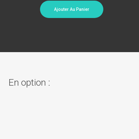
Ajouter Au Panier
En option :
Intégration de
10 produits
400,00
€